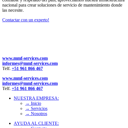
nacional para crear soluciones de servicio de mantenimiento donde
las necesite.
Contactar con un experto!
www.mmf-services.com
informes@mmf-services.com
Telf.
+51
961 866 467
www.mmf-services.com
informes@mmf-services.com
Telf.
+51
961 866 467
NUESTRA EMPRESA:
→ Inicio
→ Servicios
→ Nosotros
AYUDA AL CLIENTE: